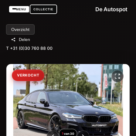
De Autospot
MENU
COLLECTIE
Overzicht
Delen
T +31 (0)30 760 88 00
VERKOCHT
1
van
30