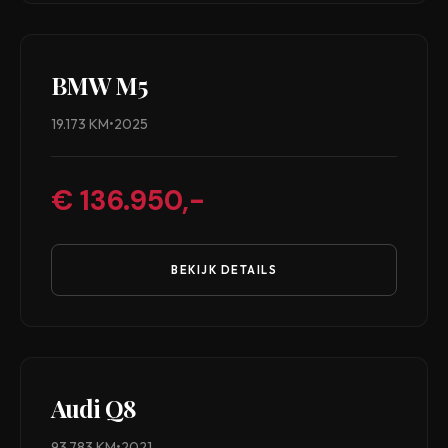
BMW M5
19.173 KM
•
2025
€ 136.950,-
BEKIJK DETAILS
Audi Q8
93.783 KM
•
2021