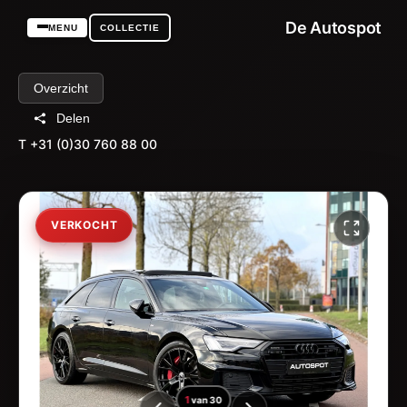
De Autospot
MENU
COLLECTIE
Overzicht
Delen
T +31 (0)30 760 88 00
VERKOCHT
1
van
30